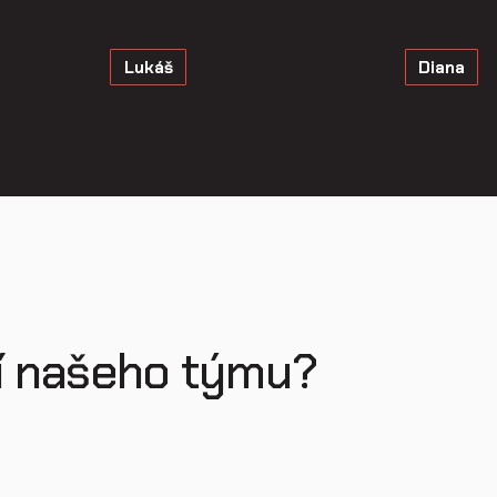
Lukáš
Diana
í našeho týmu?