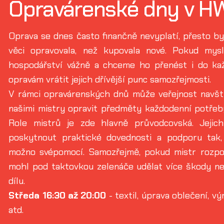
Opravárenské dny v H
Oprava se dnes často finančně nevyplatí, přesto by
věci opravovala, než kupovala nové. Pokud my
hospodářství vážně a chceme ho přenést i do ka
opravám vrátit jejich dřívější punc samozřejmosti.
V rámci opravárenských dnů může veřejnost navšt
našimi mistry opravit předměty každodenní potřeb
Role mistrů je zde hlavně průvodcovská. Jejich
poskytnout praktické dovednosti a podporu tak,
možno svépomocí. Samozřejmě, pokud mistr rozpo
mohl pod taktovkou zelenáče udělat více škody než 
dílu.
Středa 16:30 až 20:00
- textil, úprava oblečení, vý
atd.