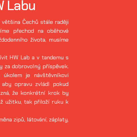
W Labu
 většina Čechů stále raději
slíme přechod na oběhové
ždodenního života, musíme
ívit HW Lab a v tandemu s
y za dobrovolný příspěvek.
 úkolem je návštěvníkovi
 aby opravu zvládl pokud
zná, že konkrétní krok by
užitku, tak přiloží ruku k
měna zipů, látování, záplaty,