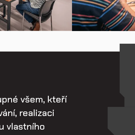
pné všem, kteří
ání, realizaci
u vlastního