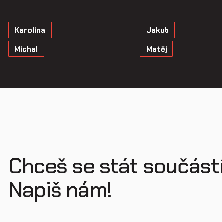
Karolina
Jakub
Michal
Matěj
Chceš se stát součást
Napiš nám!