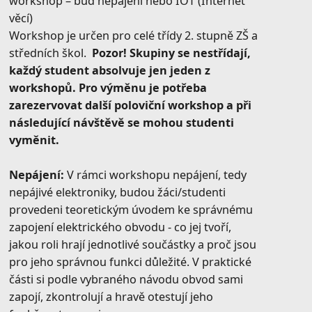
workshop – buď nepájení nebo IOT (Internet
věcí)
Workshop je určen pro celé třídy 2. stupně ZŠ a
středních škol.
Pozor! Skupiny se nestřídají,
každý student absolvuje jen jeden z
workshopů. Pro výměnu je potřeba
zarezervovat další poloviční workshop a při
následující návštěvě se mohou studenti
vyměnit.
Nepájení:
V rámci workshopu nepájení, tedy
nepájivé elektroniky, budou žáci/studenti
provedeni teoretickým úvodem ke správnému
zapojení elektrického obvodu - co jej tvoří,
jakou roli hrají jednotlivé součástky a proč jsou
pro jeho správnou funkci důležité. V praktické
části si podle vybraného návodu obvod sami
zapojí, zkontrolují a hravě otestují jeho